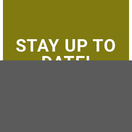
STAY UP TO
DATE!
Verpassen Sie keine Angebote &
Events mehr!
JETZT NEWSLETTER
ABONNIEREN UND 20 % BEI
DER NÄCHSTEN BUCHUNG